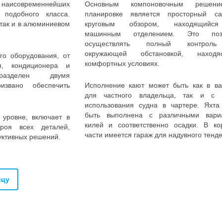
 наисовременнейших
Основным компоновочным решен
подобного класса.
планировке является просторный с
 так и в алюминиевом
круговым обзором, находящийс
машинным отделением. Это позв
осуществлять полный контрол
окружающей обстановкой, наход
го оборудования, от
комфортных условиях.
я, кондиционера и
разделен двумя
извано обеспечить
Исполнение кают может быть как в ва
для частного владельца, так и с 
использования судна в чартере. Яхта
быть выполнена с различными вари
уровне, включает в
килей и соответственно осадки. В ко
роя всех деталей,
части имеется гараж для надувного тенде
уктивных решений.
ицу