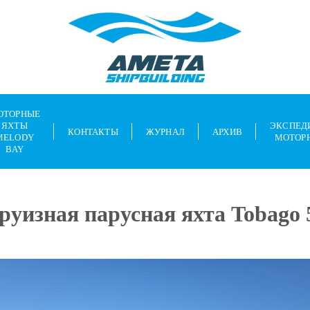
ОТОРНЫЕ
ЯХТЫ
ЭКСПЕД
КОНТАКТЫ
ЖУРНАЛ
АРХИВ
MELODY
МОТОР
BAY
руизная парусная яхта Tobago 