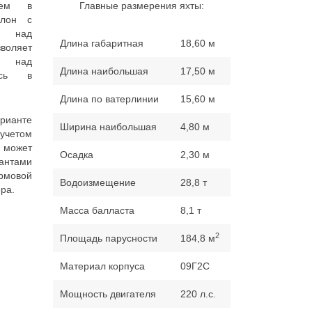
ием в
Главные размерения яхты:
алон с
я над
Длина габаритная
18,60 м
оляет
ь над
Длина наибольшая
17,50 м
ясь в
Длина по ватерлинии
15,60 м
рианте
Ширина наибольшая
4,80 м
учетом
 может
Осадка
2,30 м
антами
рмовой
Водоизмещение
28,8 т
ра.
Масса балласта
8,1 т
2
Площадь парусности
184,8 м
Материал корпуса
09Г2С
Мощность двигателя
220 л.с.