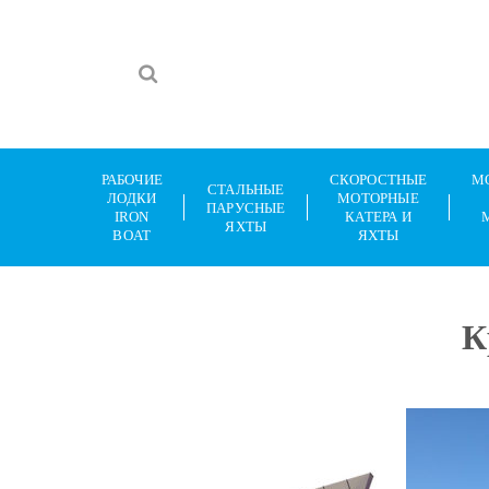
РАБОЧИЕ
СКОРОСТНЫЕ
М
СТАЛЬНЫЕ
ЛОДКИ
МОТОРНЫЕ
ПАРУСНЫЕ
IRON
КАТЕРА И
ЯХТЫ
BOAT
ЯХТЫ
К