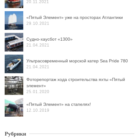
20.11.2021
«Пятый Элемент» уже на просторах Атлантики
29.10.2021
Судно-хаусбот «1300»
21.04.2021
Ультрасовременный морской катер Sea Pride 780
21.04.2021
Фоторепортаж хода строительства яхты «Пятый
элемент»
25.01.2020
«Пятый Элемент» на стапелях!
12.10.2019
Рубрики