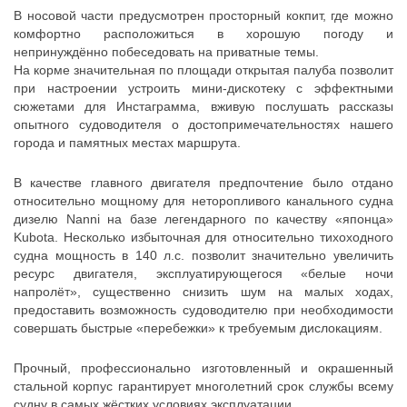
В носовой части предусмотрен просторный кокпит, где можно
комфортно расположиться в хорошую погоду и
непринуждённо побеседовать на приватные темы.
На корме значительная по площади открытая палуба позволит
при настроении устроить мини-дискотеку с эффектными
сюжетами для Инстаграмма, вживую послушать рассказы
опытного судоводителя о достопримечательностях нашего
города и памятных местах маршрута.
В качестве главного двигателя предпочтение было отдано
относительно мощному для неторопливого канального судна
дизелю Nanni на базе легендарного по качеству «японца»
Kubota. Несколько избыточная для относительно тихоходного
судна мощность в 140 л.с. позволит значительно увеличить
ресурс двигателя, эксплуатирующегося «белые ночи
напролёт», существенно снизить шум на малых ходах,
предоставить возможность судоводителю при необходимости
совершать быстрые «перебежки» к требуемым дислокациям.
Прочный, профессионально изготовленный и окрашенный
стальной корпус гарантирует многолетний срок службы всему
судну в самых жёстких условиях эксплуатации.