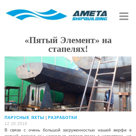
«Пятый Элемент» на
стапелях!
|
ПАРУСНЫЕ ЯХТЫ
РАЗРАБОТКИ
12.10.2019
В связи с очень большой загруженностью нашей верфи в
летний период мы несколько запаздываем с новостями, но